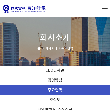
To
nav
회사소개
회사소개
주요연혁
CEO인사말
경영방침
주요연혁
조직도
보유면허 및 수상실적