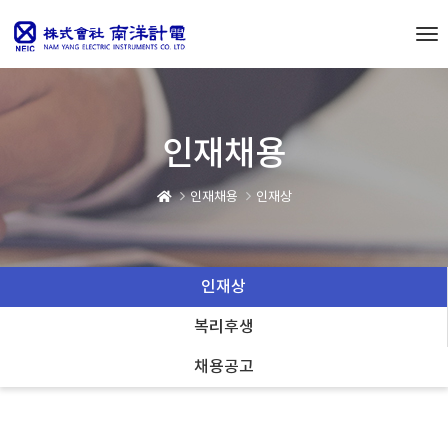
To
nav
인재채용
인재채용
인재상
인재상
복리후생
채용공고